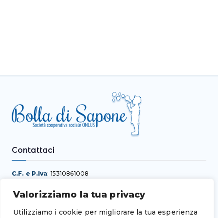
Contattaci
C.F. e P.Iva
: 15310861008
Sede legale
: Via Giacomo Leopardi n. 8 Cap 87028 Praia a
Valorizziamo la tua privacy
Mare (CS)
Dott. Davide D’Elia
–
3475387524
Utilizziamo i cookie per migliorare la tua esperienza
Email:
coopbolladisapone@gmail.com
–