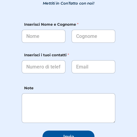
Mettiti in ConTatto con noi!
Inserisci Nome e Cognome
*
Nome
Cognome
C
Inserisci i tuoi contatti
*
o
g
n
o
Nome
Cognome
m
e
Note
c
o
n
t
a
t
t
i
Invia