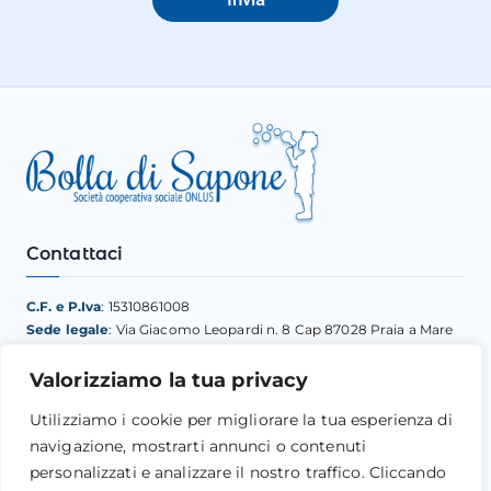
*
Contattaci
C.F. e P.Iva
: 15310861008
Sede legale
: Via Giacomo Leopardi n. 8 Cap 87028 Praia a Mare
(CS)
Dott. Davide D’Elia
–
3475387524
Valorizziamo la tua privacy
Email:
coopbolladisapone@gmail.com
–
Utilizziamo i cookie per migliorare la tua esperienza di
bolladisapone.scsonlus@pec.it
navigazione, mostrarti annunci o contenuti
personalizzati e analizzare il nostro traffico. Cliccando