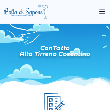
Bolla di
Cooperativa Sociale
Sapone
ConTatto
Alto Tirreno Cosentino