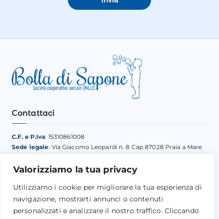
Contattaci
C.F. e P.Iva
: 15310861008
Sede legale
: Via Giacomo Leopardi n. 8 Cap 87028 Praia a Mare
(CS)
Dott. Davide D’Elia
–
3475387524
Valorizziamo la tua privacy
Email:
coopbolladisapone@gmail.com
–
Utilizziamo i cookie per migliorare la tua esperienza di
bolladisapone.scsonlus@pec.it
navigazione, mostrarti annunci o contenuti
personalizzati e analizzare il nostro traffico. Cliccando