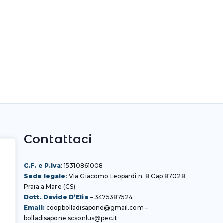
Contattaci
C.F. e P.Iva
: 15310861008
Sede legale
: Via Giacomo Leopardi n. 8 Cap 87028
Praia a Mare (CS)
Dott. Davide D’Elia
–
3475387524
Email:
coopbolladisapone@gmail.com
–
bolladisapone.scsonlus@pec.it