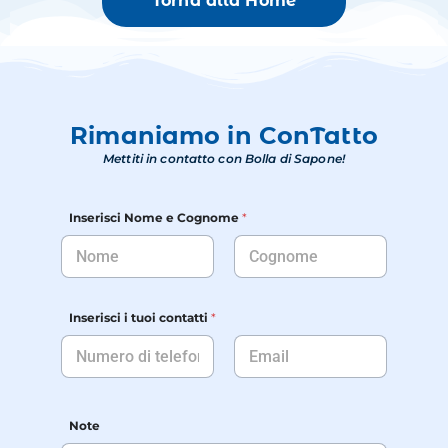
Torna alla Home
Rimaniamo in ConTatto
Mettiti in contatto con Bolla di Sapone!
Inserisci Nome e Cognome
*
Nome
Cognome
C
Inserisci i tuoi contatti
*
o
g
n
o
Nome
Cognome
m
e
Note
c