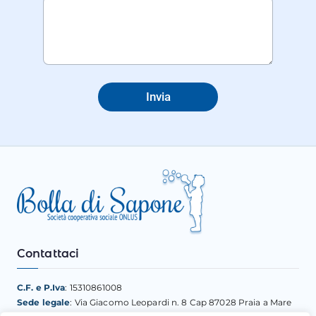
o
n
t
a
t
t
i
Invia
*
Contattaci
C.F. e P.Iva
: 15310861008
Sede legale
: Via Giacomo Leopardi n. 8 Cap 87028 Praia a Mare