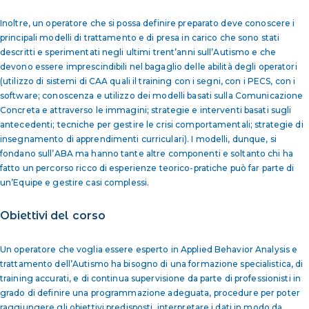
Inoltre, un operatore che si possa definire preparato deve conoscere i
principali modelli di trattamento e di presa in carico che sono stati
descritti e sperimentati negli ultimi trent’anni sull’Autismo e che
devono essere imprescindibili nel bagaglio delle abilità degli operatori
(utilizzo di sistemi di CAA quali il training con i segni, con i PECS, con i
software; conoscenza e utilizzo dei modelli basati sulla Comunicazione
Concreta e attraverso le immagini; strategie e interventi basati sugli
antecedenti; tecniche per gestire le crisi comportamentali; strategie di
insegnamento di apprendimenti curriculari). I modelli, dunque, si
fondano sull’ABA ma hanno tante altre componenti e soltanto chi ha
fatto un percorso ricco di esperienze teorico-pratiche può far parte di
un’Equipe e gestire casi complessi.
Obiettivi del corso
Un operatore che voglia essere esperto in Applied Behavior Analysis e
trattamento dell’Autismo ha bisogno di una formazione specialistica, di
training accurati, e di continua supervisione da parte di professionisti in
grado di definire una programmazione adeguata, procedure per poter
raggiungere gli obiettivi predisposti, interpretare i dati in modo da