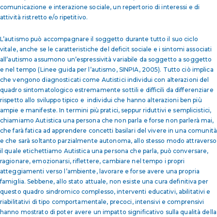
comunicazione e interazione sociale, un repertorio di interessi e di
attività ristretto e/o ripetitivo.
L’autismo può accompagnare il soggetto durante tutto il suo ciclo
vitale, anche se le caratteristiche del deficit sociale e i sintomi associati
all’autismo assumono un’espressività variabile da soggetto a soggetto
e nel tempo (Linee guida per l’autismo, SINPIA, 2005). Tutto ciò implica
che vengono diagnosticati come Autistici individui con alterazioni del
quadro sintomatologico estremamente sottili e difficili da differenziare
rispetto allo sviluppo tipico e individui che hanno alterazioni ben più
ampie e manifeste. In termini più pratici, seppur riduttivi e semplicistici,
chiamiamo Autistica una persona che non parla e forse non parlerà mai,
che farà fatica ad apprendere concetti basilari del vivere in una comunità
e che sarà soltanto parzialmente autonoma, allo stesso modo attraverso
il quale etichettiamo Autistica una persona che parla, può conversare,
ragionare, emozionarsi, riflettere, cambiare nel tempo i propri
atteggiamenti verso l’ambiente, lavorare e forse avere una propria
famiglia. Sebbene, allo stato attuale, non esiste una cura definitiva per
questo quadro sindromico complesso, interventi educativi, abilitativi e
riabilitativi di tipo comportamentale, precoci, intensivi e comprensivi
hanno mostrato di poter avere un impatto significativo sulla qualità della