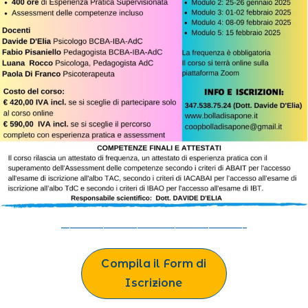
____________________________________________
Compila il Form di
Iscrizione
____________________________________________