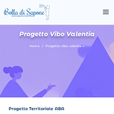
Bolla di
Cooperativa Sociale
Sapone
Progetto Vibo Valentia
Home
/
Progetto-vibo-valentia-v
Progetto Territoriale ABA